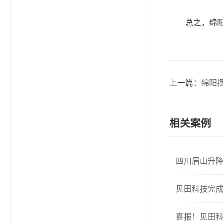
总之，绵
上一篇：
绵阳
相关案例
四川眉山升
见田科技完成
喜报！见田