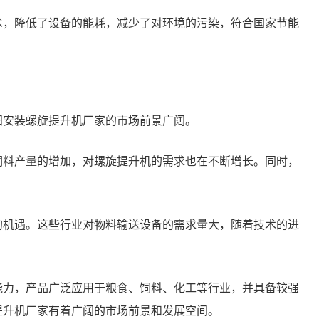
术，降低了设备的能耗，减少了对环境的污染，符合国家节能
阳安装螺旋提升机厂家的市场前景广阔。
饲料产量的增加，对螺旋提升机的需求也在不断增长。同时，
的机遇。这些行业对物料输送设备的需求量大，随着技术的进
能力，产品广泛应用于粮食、饲料、化工等行业，并具备较强
提升机厂家有着广阔的市场前景和发展空间。