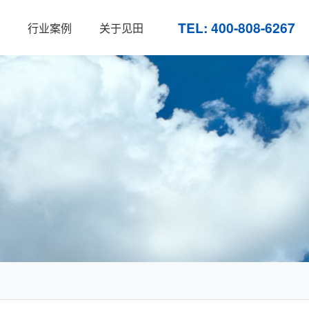
TEL: 400-808-6267
行业案例
关于见田