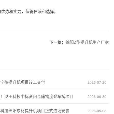
的优势和实力，值得信赖和选择。
下一篇：
绵阳Z型提升机生产厂家
建宁德提升机项目竣工交付
2026-07-20
报！见田科技中标资阳仓储物流登车桥项目
2026-06-30
田科技绵阳东材提升机项目正式进场安装
2026-05-08