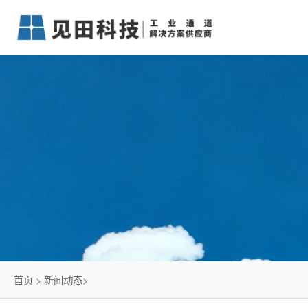
首页
>
新闻动态
>