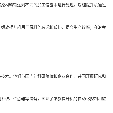
将原材料输送到不同的加工设备中进行处理。螺旋提升机通过
，螺旋提升机用于原料的输送和卸料，提高生产效率；在冶金
造技术。他们与国内外科研院校和企业合作，共同开展研究和
制系统、传感器等设备，实现了螺旋提升机的自动化控制和监