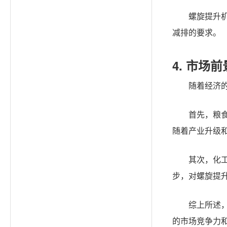
螺旋提升
减排的要求。
4. 市场前
随着经济
首先，粮
随着产业升级
其次，化
步，对螺旋提
综上所述
的市场竞争力