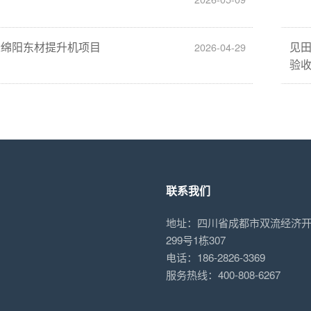
标绵阳东材提升机项目
见
2026-04-29
验
联系我们
地址：四川省成都市双流经济
299号1栋307
电话：186-2826-3369
服务热线：400-808-6267