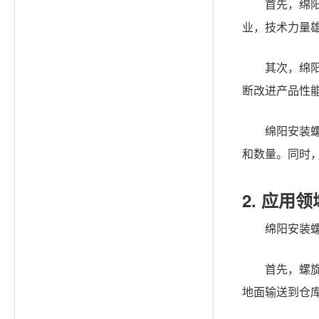
首先，绵
业，技术力量
其次，绵
断改进产品性
绵阳安装
和数量。同时
2. 应用领
绵阳安装
首先，螺
地面输送到仓