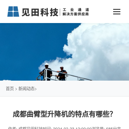
业务中心
+
新闻动态
仓储物流通道解决方案
+
行业案例
公司新闻
+
货物垂直提升解决方案
关于见田
军工行业
+
项目动态
智能立体库解决方案
公司介绍
传统仓储物流
技术文章
简易升降机解决方案
发展历程
石油化工行业
首页
>
新闻动态
>
荣誉资质
电商行业
成都曲臂型升降机的特点有哪些？
联系我们
冷链行业
作者: 成都见田科技
时间: 2024-02-23 12:00:00
浏览量: 685
分享