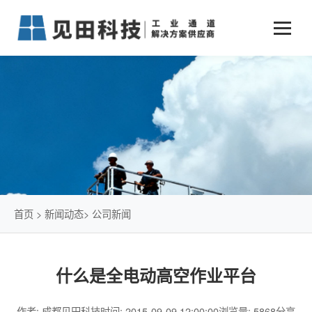
业务中心
+
新闻动态
仓储物流通道解决方案
+
行业案例
公司新闻
+
货物垂直提升解决方案
关于见田
军工行业
+
项目动态
智能立体库解决方案
公司介绍
传统仓储物流
技术文章
简易升降机解决方案
发展历程
石油化工行业
首页
>
新闻动态
>
公司新闻
荣誉资质
电商行业
什么是全电动高空作业平台
联系我们
冷链行业
作者: 成都见田科技
时间: 2015-09-09 12:00:00
浏览量: 5868
分享