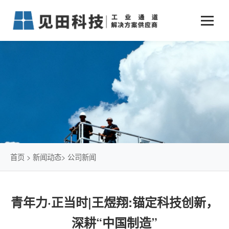
业务中心
+
新闻动态
仓储物流通道解决方案
+
行业案例
公司新闻
+
货物垂直提升解决方案
关于见田
军工行业
+
项目动态
智能立体库解决方案
公司介绍
传统仓储物流
技术文章
简易升降机解决方案
发展历程
石油化工行业
首页
>
新闻动态
>
公司新闻
荣誉资质
电商行业
青年力·正当时|王煜翔:锚定科技创新，
联系我们
冷链行业
深耕“中国制造”