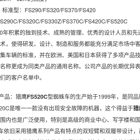
：
标准型：
FS290/FS320/FS370/FS420
S290C/FS320C/FS330Z/FS370C/FS420C/FS520C
0
年积累的独到技术、成熟的管理、优秀的设计人员和先
术，使得研发、设计、制造和服务都能充分满足市场中
集车辆的标准，并在欧洲、美国和日本获得了多项产品技
名称更成为同类产品的通用名称。公司产品的长期优异
们的客户名单中。
产品：猎鹰
型蜘蛛车的生产始于
1999
年，是同品
FS520C
20C
是唯一一款没有出现安全故障的机器，这个得益于
猎
围内也是广泛使用，特别是高级的商业中心、写字楼和
车依旧采用猎鹰系列产品有特点的双短臂和双履带设计，