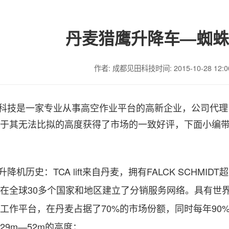
丹麦猎鹰升降车—蜘蛛
作者: 成都见田科技
时间: 2015-10-28 12:0
科技是一家专业从事高空作业平台的高新企业，公司代理
于其无法比拟的高度获得了市场的一致好评，下面小编
升降机历史：
TCA lift
来自丹麦，拥有
FALCK SCHMIDT
超
在全球
30
多个国家和地区建立了分销服务网络。具有世
工作平台，在丹麦占据了
70%
的市场份额，同时每年
90
29m
—
52m
的高度；