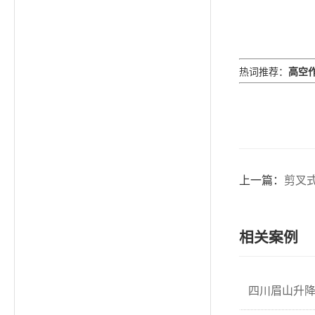
高空
热词推荐
：
上一篇：
剪叉
相关案例
四川眉山升