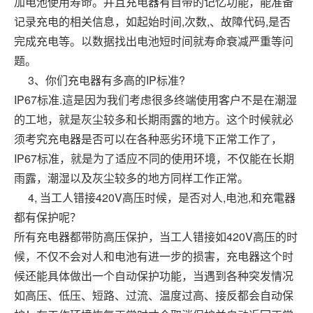
加电池使用寿命。并且充电器有自带的记忆功能，能准备
记录充电的相关信息，如起始时间
,
次数
,
、故障代码
,
是否
完成充电等。以数据找出电池短时间就寿命衰减严重等问
题。
3
、你们充电器有多高的
IP
标准
?
IP67
标准
.
這是因为我们考虑很多终端使用客户不是在潮湿
的工地，就是灰尘较多和长期雨露的地方。这个时候就必
须考究充电器是否可以在各种恶劣环境下正常工作了，
IP67
标准，就是为了适应不同的使用环境，不仅能在长期
雨露，潮湿以及灰尘较多的地方同样工作正常。
4,
当工人错接
420V
高压时候，是否对人
,
电池
,
和充電器
都有保护呢？
所有充电器都带防高压保护，当工人错接如
420V
高压的时
候，不仅不会对人和电池有进一步的损害，充电器这个时
候还能具体做出一个自动保护功能，当遇到各种突发情况
如高压、低压、短路、过流、温度过高、接反都会自动保