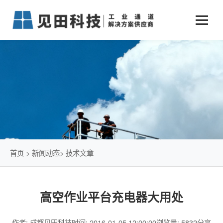
业务中心
+
新闻动态
仓储物流通道解决方案
+
行业案例
公司新闻
+
货物垂直提升解决方案
关于见田
军工行业
+
项目动态
智能立体库解决方案
公司介绍
传统仓储物流
技术文章
简易升降机解决方案
发展历程
石油化工行业
首页
>
新闻动态
>
技术文章
荣誉资质
电商行业
高空作业平台充电器大用处
联系我们
冷链行业
作者: 成都见田科技
时间: 2016-01-05 12:00:00
浏览量: 5832
分享