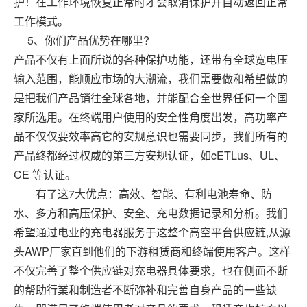
护！在工作环境恢复正常时才会取消保护并自动返回正常
工作模式。
5
、你们产品优势在哪里
?
产品不仅有上面所说的各种保护功能，还带有全球宽电压
输入范围，能顺应市场的大潮流，我们需要做和希望做的
是把我们产品销往全球各地，并能配合全世界任何一个国
家所选用。在终端用户使用的安全性角度出发，高功率产
品不仅仅要效率高它的安规意识也需要同步，我们所有的
产品终都经过权威的第三方安规认证，如
cETLus
、
UL
、
CE
等认证。
有了这
7
大优点：高效、智能、有利电池寿命、防
水、多方和高压保护、安全、充电数据记录和分析。我们
希望通过电业的充电器服务于这整个高空平台供应链
,
从源
头
AWP
厂家直到他们的下游租赁商和终端使用客户。这样
不仅完善了整个供应链对充电器具体要求，也在侧面不断
的帮助行業和制造者不断弥补和完善自身产品的一些缺