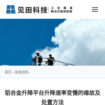
业务中心
+
新闻动态
仓储物流通道解决方案
+
行业案例
公司新闻
+
货物垂直提升解决方案
关于见田
军工行业
+
项目动态
智能立体库解决方案
公司介绍
传统仓储物流
技术文章
简易升降机解决方案
发展历程
石油化工行业
首页
>
新闻动态
>
荣誉资质
电商行业
铝合金升降平台升降速率变慢的缘故及
联系我们
冷链行业
处置方法