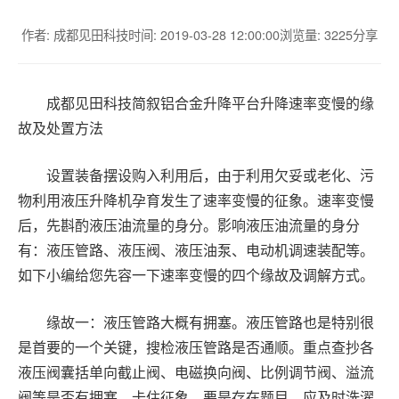
作者: 成都见田科技
时间: 2019-03-28 12:00:00
浏览量: 3225
分享
成都见田科技简叙铝合金升降平台升降速率变慢的缘
故及处置方法
设置装备摆设购入利用后，由于利用欠妥或老化、污
物利用液压升降机孕育发生了速率变慢的征象。速率变慢
后，先斟酌液压油流量的身分。影响液压油流量的身分
有：液压管路、液压阀、液压油泵、电动机调速装配等。
如下小编给您先容一下速率变慢的四个缘故及调解方式。
缘故一：液压管路大概有拥塞。液压管路也是特别很
是首要的一个关键，搜检液压管路是否通顺。重点查抄各
液压阀囊括单向截止阀、电磁换向阀、比例调节阀、溢流
阀等是否有拥塞、卡住征象。要是存在题目，应及时洗濯