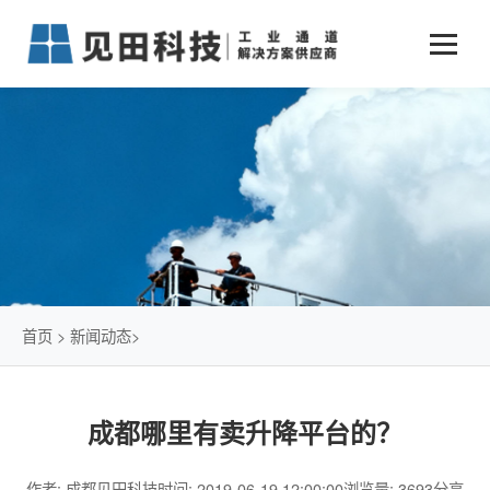
业务中心
+
新闻动态
仓储物流通道解决方案
+
行业案例
公司新闻
+
货物垂直提升解决方案
关于见田
军工行业
+
项目动态
智能立体库解决方案
公司介绍
传统仓储物流
技术文章
简易升降机解决方案
发展历程
石油化工行业
首页
>
新闻动态
>
荣誉资质
电商行业
成都哪里有卖升降平台的？
联系我们
冷链行业
作者: 成都见田科技
时间: 2019-06-19 12:00:00
浏览量: 3693
分享