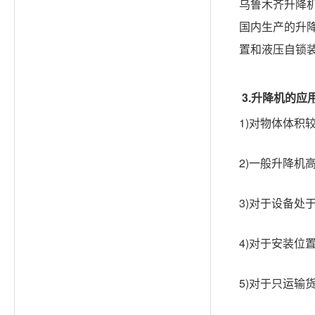
乌鲁木齐升降
国内生产的升
置和液压自锁
3.升降机的应
1)对物体体积
2)一般升降机
3)对于设备处
4)对于安装位
5)对于只运输