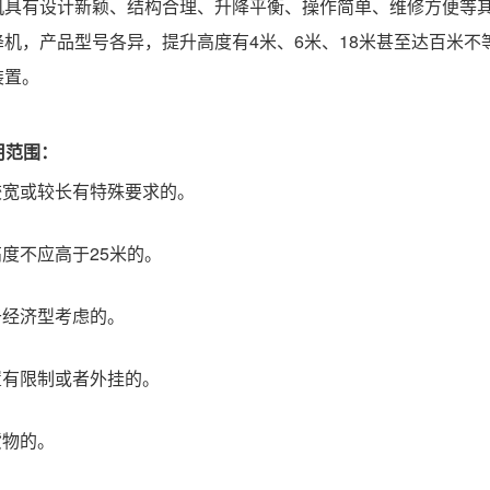
机具有设计新颖、结构合理、升降平衡、操作简单、维修方便等
降机，产品型号各异，提升高度有
4米、6米、18米甚至达百米
装置。
用范围：
较宽或较长有特殊要求的。
高度不应高于25米的。
于经济型考虑的。
置有限制或者外挂的。
货物的。