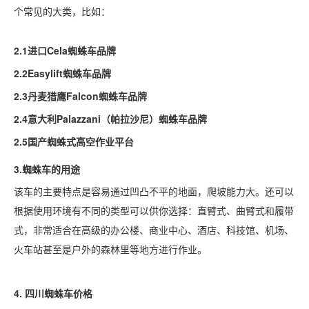
个常见的大类，比如：
2.1进口Cela蜘蛛车品牌
2.2Easylift蜘蛛车品牌
2.3丹麦猎鹰Falcon蜘蛛车品牌
2.4意大利Palazzani（帕拉沙尼）蜘蛛车品牌
2.5国产蜘蛛式高空作业平台
3.蜘蛛车的用途
该车的主要特点是容易通过凹凸不平的地面，爬坡能力大。还可以
根据使用环境有不同的类型可以供你选择：直臂式、曲臂式和履带
式，非常适合在高级的办公楼、商业中心、酒店、科技馆、机场、
火车站甚至是户外的森林里等地方进行作业。
4.
四川
蜘蛛车价格