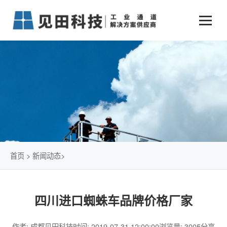
业务中心
+
新闻动态
仓储物流通道解决方案
+
行业案例
公司新闻
+
货物垂直提升解决方案
关于见田
军工行业
+
项目动态
智能立体库解决方案
公司介绍
传统仓储物流
技术文章
简易升降机解决方案
发展历程
石油化工行业
首页
>
新闻动态
>
荣誉资质
电商行业
四川进口蜘蛛车品牌价格厂家
联系我们
冷链行业
作者: 成都见田科技
时间: 2019-07-31 12:00:00
浏览量: 3005
分享