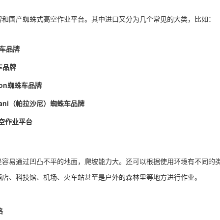
牌和国产蜘蛛式高空作业平台。其中进口又分为几个常见的大类，比如：
蛛车品牌
蛛车品牌
con蜘蛛车品牌
zzani（帕拉沙尼）蜘蛛车品牌
高空作业平台
是容易通过凹凸不平的地面，爬坡能力大。还可以根据使用环境有不同的
酒店、科技馆、机场、火车站甚至是户外的森林里等地方进行作业。
格