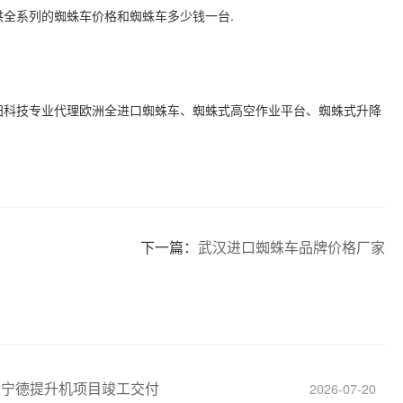
供全系列的蜘蛛车价格和蜘蛛车多少钱一台
.
田科技专业代理欧洲全进口蜘蛛车、蜘蛛式高空作业平台、蜘蛛式升降
下一篇：
武汉进口蜘蛛车品牌价格厂家
建宁德提升机项目竣工交付
2026-07-20