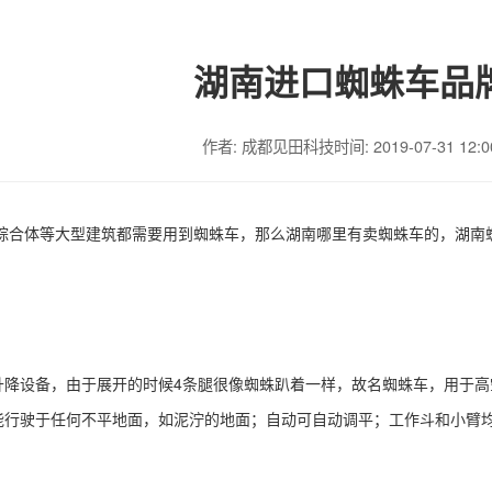
湖南进口蜘蛛车品
作者: 成都见田科技
时间: 2019-07-31 12:0
综合体等大型建筑都需要用到蜘蛛车，那么湖南哪里有卖蜘蛛车的，湖南
升降设备，由于展开的时候
4条腿很像蜘蛛趴着一样，故名蜘蛛车，用于
行驶于任何不平地面，如泥泞的地面；自动可自动调平；工作斗和小臂均可1