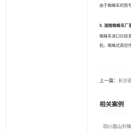
由于蜘蛛车的型
5.
湖南
蜘蛛车厂
蜘蛛车进口比较
机、蜘蛛式高空
上一篇：
长沙
相关案例
四川眉山升