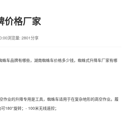
牌价格厂家
0:00
浏览量: 2801
分享
蜘蛛车品牌有哪些，湖南蜘蛛车价格多少钱，蜘蛛式升降车厂家有哪
高空作业的升降专用是工具，蜘蛛车适用于在复杂地形的高空作业。履
80°旋转；- 100米无线遥控；