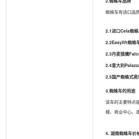
2.蜘蛛车品牌
蜘蛛车有进口品
2.1进口Cela蜘
2.2Easylift蜘
2.3丹麦猎鹰Fal
2.4意大利Pala
2.5国产蜘蛛式
3.蜘蛛车的用途
该车的主要特点
楼、商业中心、
4.
湖南
蜘蛛车价