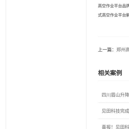
高空作业平台品
式高空作业平台
上一篇：
郑州
相关案例
四川眉山升
见田科技完成
喜报！见田