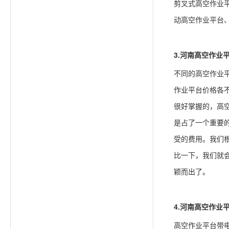
剪叉式高空作业
动高空作业平台
3.
河南
高空作业
不同的高空作业
作业平台价格各
很好掌握的，高
是占了一个重要
受的费用。我们
比一下，我们就
颖而出了。
4.
河南
高空作业
高空作业平台带