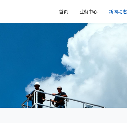
首页
业务中心
新闻动态