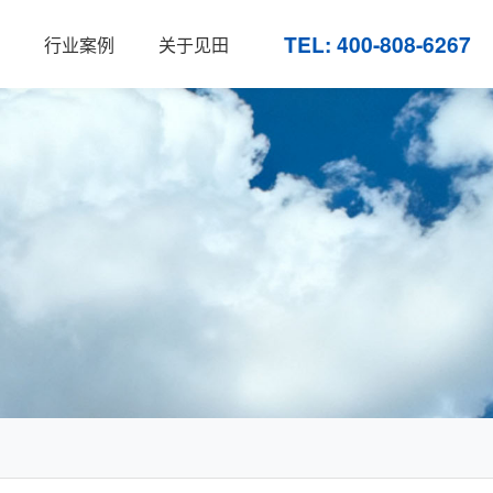
TEL: 400-808-6267
行业案例
关于见田