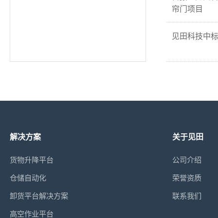
帘门项目
见田科技中
解决方案
关于见田
货物升降平台
公司介绍
仓储自动化
荣誉资质
卸货平台解决方案
联系我们
高空作业平台