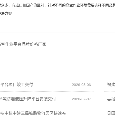
牌众多，有进口和国产的区别，针对不同的高空作业环境需要选择不同品
解决方案。
高空作业平台品牌价格厂家
降平台项目竣工交付
福
2026-08-06
5吨防爆液压升降平台安装交付
喜
2026-07-07
科技中标中建三局铁路物流园区快速卷
见