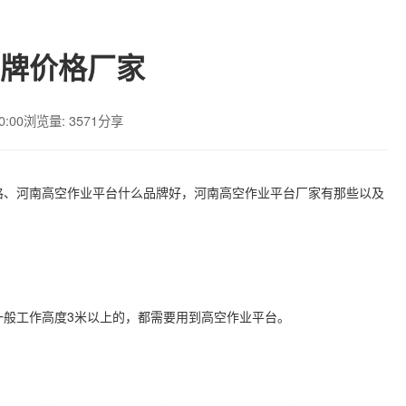
牌价格厂家
0:00
浏览量: 3571
分享
格、河南高空作业平台什么品牌好，河南高空作业平台厂家有那些以及
一般工作高度
3米以上的，都需要用到高空作业平台。