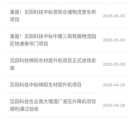
喜报！见田科技中标资阳仓储物流登车桥
2026-06-30
项目
喜报！见田科技中标中建三局铁路物流园
2026-05-09
区快速卷帘门项目
见田科技绵阳东材提升机项目正式进场安
2026-05-08
装
见田科技中标绵阳东材提升机项目
2026-04-29
见田科技在云南大理酒厂液压升降机项目
2026-04-28
顺利通过验收