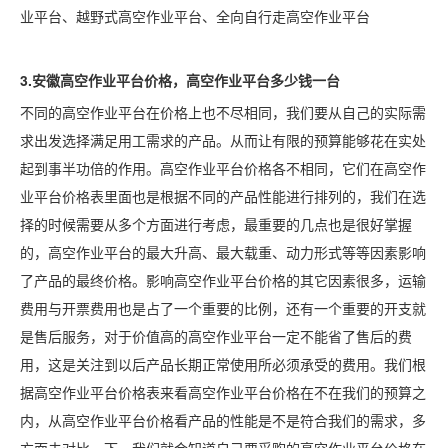
业平台、越野式高空作业平台、全向自行走高空作业平台
3.
安徽
高空作业平台价格，高空作业平台多少钱一台
不同的高空作业平台在价格上也不尽相同，我们要从自己的实际需
求出发选择满足用工需求的产品。从而让有限的预算能够花在实处
起到事半功倍的作用。高空作业平台价格各不相同，它们在高空作
业平台价格表里面也是根据不同的产品性能进行排列的，我们在选
择的时候需要从多个方面进行考虑，最重要的几点也是很好掌握
的，高空作业平台的最大升高、最大载重、动力形式等等因素影响
了产品的最终价格。影响高空作业平台价格的其它因素很多，运输
费用与开票费用也是占了一个重要的比例，还有一个重要的开支就
是售后服务，对于价值高的高空作业平台一定不能省了售后的费
用，这是关注到以后产品长期正常使用所必须承受的费用。我们根
据高空作业平台价格表来看高空作业平台价格在不在我们的预算之
内，从高空作业平台价格看产品的性能是不是符合我们的需求，多