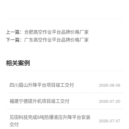
上一篇：
合肥高空作业平台品牌价格厂家
下一篇：
广东高空作业平台品牌价格厂家
相关案例
四川眉山升降平台项目竣工交付
2026-08-06
福建宁德提升机项目竣工交付
2026-07-20
见田科技完成5吨防爆液压升降平台安装
2026-07-07
交付