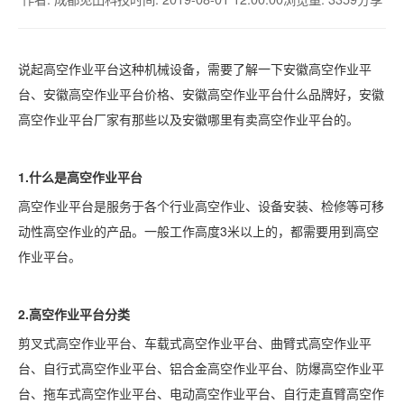
说起高空作业平台这种机械设备，需要了解一下安徽高空作业平
台、安徽高空作业平台价格、安徽高空作业平台什么品牌好，安徽
高空作业平台厂家有那些以及安徽哪里有卖高空作业平台的。
1.什么是高空作业平台
高空作业平台是服务于各个行业高空作业、设备安装、检修等可移
动性高空作业的产品。一般工作高度
3米以上的，都需要用到高空
作业平台。
2.高空作业平台分类
剪叉式高空作业平台、车载式高空作业平台、曲臂式高空作业平
台、自行式高空作业平台、铝合金高空作业平台、防爆高空作业平
台、拖车式高空作业平台、电动高空作业平台、自行走直臂高空作