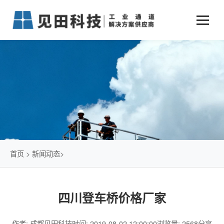
业务中心
+
新闻动态
仓储物流通道解决方案
+
行业案例
公司新闻
+
货物垂直提升解决方案
关于见田
军工行业
+
项目动态
智能立体库解决方案
公司介绍
传统仓储物流
技术文章
简易升降机解决方案
发展历程
石油化工行业
首页
>
新闻动态
>
荣誉资质
电商行业
四川登车桥价格厂家
联系我们
冷链行业
作者: 成都见田科技
时间: 2019-08-02 12:00:00
浏览量: 2568
分享