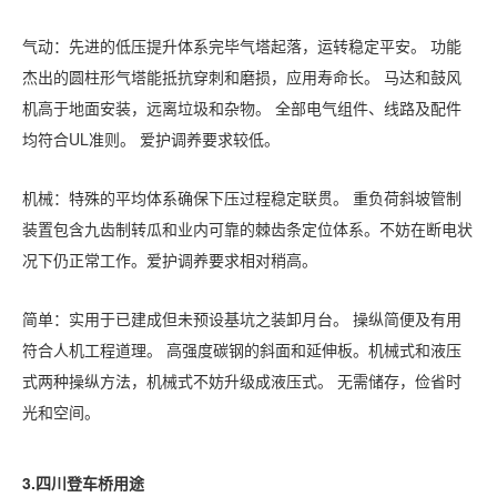
气动：先进的低压提升体系完毕气塔起落，运转稳定平安。 功能
杰出的圆柱形气塔能抵抗穿刺和磨损，应用寿命长。 马达和鼓风
机高于地面安装，远离垃圾和杂物。
全部电气组件、线路及配件
均符合
UL准则。 爱护调养要求较低。
机械：特殊的平均体系确保下压过程稳定联贯。 重负荷斜坡管制
装置包含九齿制转瓜和业内可靠的棘齿条定位体系。不妨在断电状
况下仍正常工作。爱护调养要求相对稍高。
简单：实用于已建成但未预设基坑之装卸月台。 操纵简便及有用
符合人机工程道理。 高强度碳钢的斜面和延伸板。机械式和液压
式两种操纵方法，机械式不妨升级成液压式。 无需储存，俭省时
光和空间。
3.
四川
登车桥用途