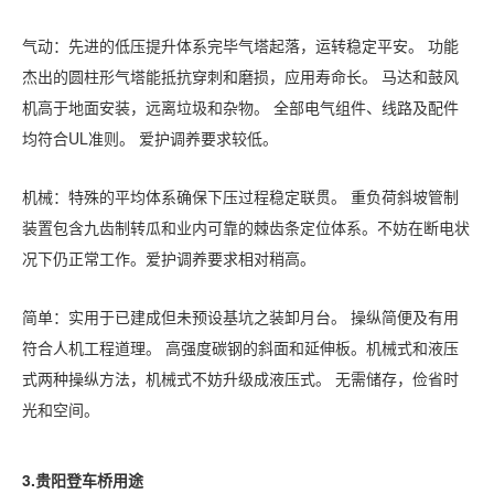
气动：先进的低压提升体系完毕气塔起落，运转稳定平安。 功能
杰出的圆柱形气塔能抵抗穿刺和磨损，应用寿命长。 马达和鼓风
机高于地面安装，远离垃圾和杂物。
全部电气组件、线路及配件
均符合
UL准则。 爱护调养要求较低。
机械：特殊的平均体系确保下压过程稳定联贯。 重负荷斜坡管制
装置包含九齿制转瓜和业内可靠的棘齿条定位体系。不妨在断电状
况下仍正常工作。爱护调养要求相对稍高。
简单：实用于已建成但未预设基坑之装卸月台。 操纵简便及有用
符合人机工程道理。 高强度碳钢的斜面和延伸板。机械式和液压
式两种操纵方法，机械式不妨升级成液压式。 无需储存，俭省时
光和空间。
3.
贵阳
登车桥用途