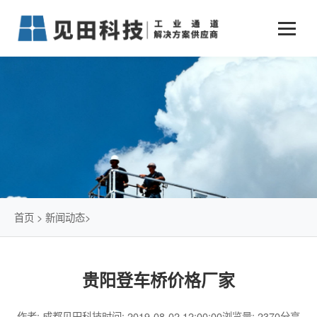
业务中心
+
新闻动态
仓储物流通道解决方案
+
行业案例
公司新闻
+
货物垂直提升解决方案
关于见田
军工行业
+
项目动态
智能立体库解决方案
公司介绍
传统仓储物流
技术文章
简易升降机解决方案
发展历程
石油化工行业
首页
>
新闻动态
>
荣誉资质
电商行业
贵阳登车桥价格厂家
联系我们
冷链行业
作者: 成都见田科技
时间: 2019-08-02 12:00:00
浏览量: 2370
分享