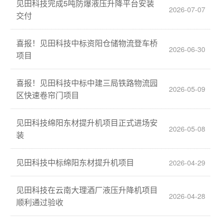
见田科技完成5吨防爆液压升降平台安装
2026-07-07
交付
喜报！见田科技中标资阳仓储物流登车桥
2026-06-30
项目
喜报！见田科技中标中建三局铁路物流园
2026-05-09
区快速卷帘门项目
见田科技绵阳东材提升机项目正式进场安
2026-05-08
装
见田科技中标绵阳东材提升机项目
2026-04-29
见田科技在云南大理酒厂液压升降机项目
2026-04-28
顺利通过验收