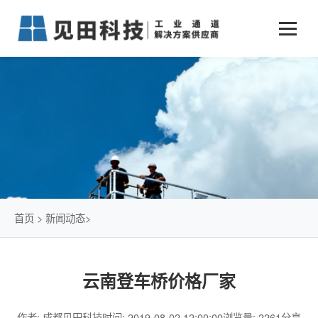
业务中心
+
新闻动态
仓储物流通道解决方案
+
行业案例
公司新闻
+
货物垂直提升解决方案
关于见田
军工行业
+
项目动态
智能立体库解决方案
公司介绍
传统仓储物流
技术文章
简易升降机解决方案
发展历程
石油化工行业
首页
>
新闻动态
>
荣誉资质
电商行业
云南登车桥价格厂家
联系我们
冷链行业
作者: 成都见田科技
时间: 2019-08-02 12:00:00
浏览量: 2261
分享