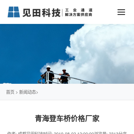
业务中心
+
新闻动态
仓储物流通道解决方案
+
行业案例
公司新闻
+
货物垂直提升解决方案
关于见田
军工行业
+
项目动态
智能立体库解决方案
公司介绍
传统仓储物流
技术文章
简易升降机解决方案
发展历程
石油化工行业
首页
>
新闻动态
>
荣誉资质
电商行业
青海登车桥价格厂家
联系我们
冷链行业
作者: 成都见田科技
时间: 2019-08-02 12:00:00
浏览量: 2313
分享