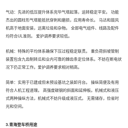
气动：先进的低压提升体系完毕气塔起落，运转稳定平安。 功能
杰出的圆柱形气塔能抵抗穿刺和磨损，应用寿命长。 马达和鼓风
机高于地面安装，远离垃圾和杂物。
全部电气组件、线路及配件
均符合
UL准则。 爱护调养要求较低。
机械：特殊的平均体系确保下压过程稳定联贯。 重负荷斜坡管制
装置包含九齿制转瓜和业内可靠的棘齿条定位体系。不妨在断电状
况下仍正常工作。爱护调养要求相对稍高。
简单：实用于已建成但未预设基坑之装卸月台。 操纵简便及有用
符合人机工程道理。 高强度碳钢的斜面和延伸板。机械式和液压
式两种操纵方法，机械式不妨升级成液压式。 无需储存，俭省时
光和空间。
3.
青海
登车桥用途