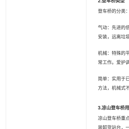
2.登车桥类型
登车桥的分类
气动：先进的
安装，远离垃
机械：特殊的
常工作。爱护
简单：实用于
方法，机械式
3.
凉山
登车桥
凉山登车桥重
装卸货站台，