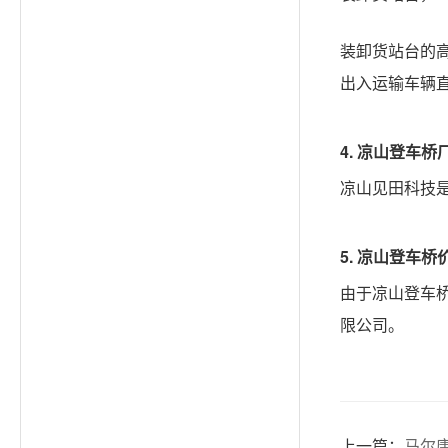
装卸货站台的
出入运输车辆
4.
凉山
登车桥
凉山见田科技
5.
凉山
登车桥
由于凉山登车
限公司。
上一篇：
马尔