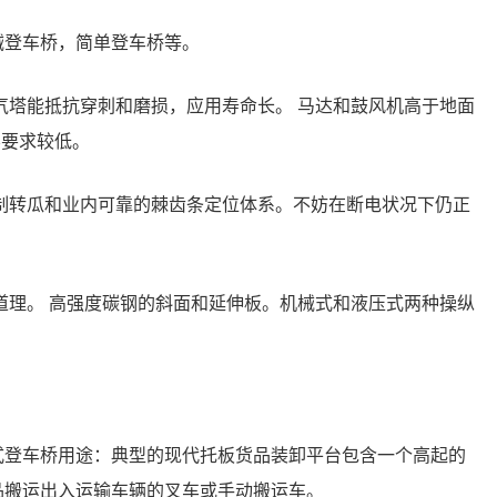
械登车桥，简单登车桥等。
气塔能抵抗穿刺和磨损，应用寿命长。 马达和鼓风机高于地面
养要求较低。
制转瓜和业内可靠的棘齿条定位体系。不妨在断电状况下仍正
道理。 高强度碳钢的斜面和延伸板。机械式和液压式两种操纵
式登车桥用途：典型的现代托板货品装卸平台包含一个高起的
品搬运出入运输车辆的叉车或手动搬运车。