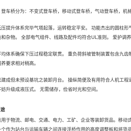
：登车桥分为：不变式登车桥，移动式登车桥，气动登车桥，机
低压提升体系完毕气塔起落，运转稳定平安。 功能杰出的圆柱形
圾和杂物。
全部电气组件、线路及配件均符合
UL准则。 爱护调
平均体系确保下压过程稳定联贯。 重负荷斜坡管制装置包含九齿
调养要求相对稍高。
已建成但未预设基坑之装卸月台。 操纵简便及有用符合人机工程
不妨升级成液压式。 无需储存，俭省时光和空间。
用途
点用于物流、邮电、交通、电力、工矿、企业等装卸货品。移动
一个作为站台与运输车辆之间连接浮桥作用的高度调整板和将货