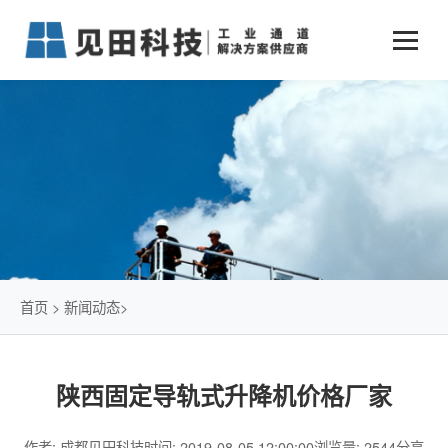
业务中心
+
新闻动态
仓储物流通道解决方案
+
行业案例
公司新闻
+
货物垂直提升解决方案
关于见田
军工行业
+
项目动态
智能立体库解决方案
公司介绍
传统仓储物流
技术文章
简易升降机解决方案
发展历程
石油化工行业
首页
>
新闻动态
>
荣誉资质
电商行业
陕西固定导轨式升降机价格厂家
联系我们
冷链行业
作者: 成都见田科技
时间: 2019-08-05 12:00:00
浏览量: 2544
分享