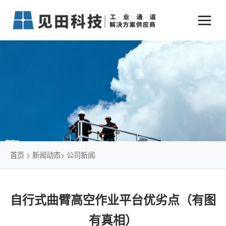
业务中心
+
新闻动态
仓储物流通道解决方案
+
行业案例
公司新闻
+
货物垂直提升解决方案
关于见田
军工行业
+
项目动态
智能立体库解决方案
公司介绍
传统仓储物流
技术文章
简易升降机解决方案
发展历程
石油化工行业
首页
>
新闻动态
>
公司新闻
荣誉资质
电商行业
自行式曲臂高空作业平台优劣点（有图
联系我们
冷链行业
有真相）