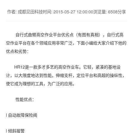
作者: 成都见田科技
时间: 2015-05-27 12:00:00
浏览量: 6508
分享
自行式曲臂高空作业平台优劣点（有图有真相），自行式高
空作业平台在各个领域应用非常广泛，下面小编给大家介绍下他的
优点和劣势：
HR12是一款多才多艺的高空作业车。它轻，紧凑的基地设
计，以大限度地达到性能。伸缩支杆，定位平台和高超的操纵性，
使它成为理想的工具，为广泛的应用。
性能优点：
l 自动故障保险阀
l 倾斜报警