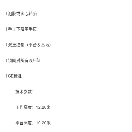
l 泡胶或实心轮胎
l 手工下降用手泵
l 双重控制（平台＆基地）
l 锁阀对所有液压缸
l CE标准
技术参数：
工作高度：
12.20
米
平台高度：
10.20
米