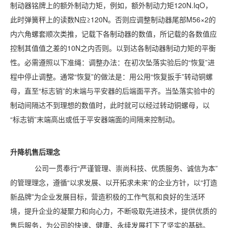
制动器铭牌上的额外制动力矩，例如，额外制动力矩120N.IqO，
此时弹簧秤上的读数N应≥120N。否则应调整制动器尾部M56×2的
内六角螺套顺次类推，记载下各制动器的数值，所记载的各数值应
控制其值值之差的10N之内否则。以到达各制动器制动力矩的平衡
性。必需遵照以下准绳：调整办法：在初次坠落实验后的“恢复”进
程中停止调整。通常“恢复”的做法是：用公用“恢复扳手”转动铜螺
母，直至“标志销”的末端与平安器的后端面平齐。当坠落实验中的
制动间隔达不到理想的数值时，此时就可以经过转动铜螺母，以
“标志销”末端高出或低于平安器端面的间隔来控制动。
升降机售后理念
公司一贯奉行“严谨管理、崇尚科技、优质服务、诚信为本”
的管理理念，遵循“以求发展、以开拓求未来”的企业方针，以“打造
新品牌”为企业发展目标，营造积极的工作气氛和良好的生活环
境，提升企业的凝聚力和向心力，不断吸取先进技术，提供优质的
售后服务，为公司的快速、健康、永续发展打下了坚实的基础。