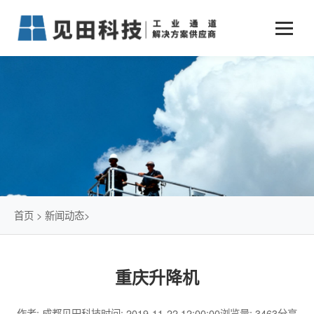
业务中心
+
新闻动态
仓储物流通道解决方案
+
行业案例
公司新闻
+
货物垂直提升解决方案
关于见田
军工行业
+
项目动态
智能立体库解决方案
公司介绍
传统仓储物流
技术文章
简易升降机解决方案
发展历程
石油化工行业
首页
>
新闻动态
>
荣誉资质
电商行业
重庆升降机
联系我们
冷链行业
作者: 成都见田科技
时间: 2019-11-22 12:00:00
浏览量: 3463
分享