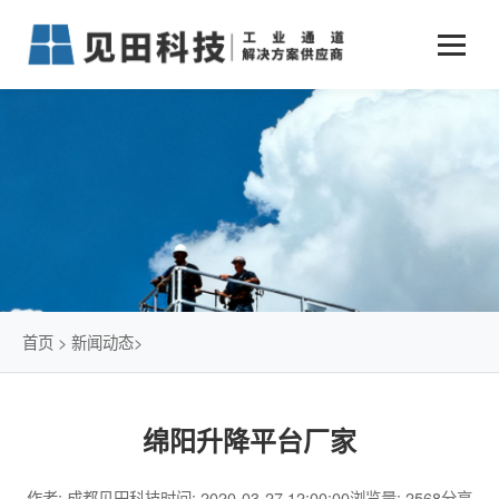
业务中心
+
新闻动态
仓储物流通道解决方案
+
行业案例
公司新闻
+
货物垂直提升解决方案
关于见田
军工行业
+
项目动态
智能立体库解决方案
公司介绍
传统仓储物流
技术文章
简易升降机解决方案
发展历程
石油化工行业
首页
>
新闻动态
>
荣誉资质
电商行业
绵阳升降平台厂家
联系我们
冷链行业
作者: 成都见田科技
时间: 2020-03-27 12:00:00
浏览量: 2568
分享