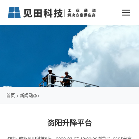
业务中心
+
新闻动态
仓储物流通道解决方案
+
行业案例
公司新闻
+
货物垂直提升解决方案
关于见田
军工行业
+
项目动态
智能立体库解决方案
公司介绍
传统仓储物流
技术文章
简易升降机解决方案
发展历程
石油化工行业
首页
>
新闻动态
>
荣誉资质
电商行业
资阳升降平台
联系我们
冷链行业
作者: 成都见田科技
时间: 2020-03-27 12:00:00
浏览量: 2695
分享