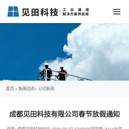
业务中心
+
新闻动态
仓储物流通道解决方案
+
行业案例
公司新闻
+
货物垂直提升解决方案
关于见田
军工行业
+
项目动态
智能立体库解决方案
公司介绍
传统仓储物流
技术文章
简易升降机解决方案
发展历程
石油化工行业
首页
>
新闻动态
>
公司新闻
荣誉资质
电商行业
成都见田科技有限公司春节放假通知
联系我们
冷链行业
作者: 成都见田科技
时间: 2021-02-07 12:00:00
浏览量: 3111
分享