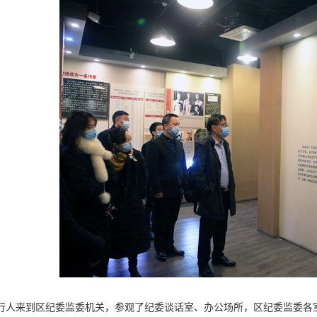
行人来到区纪委监委机关，参观了纪委谈话室、办公场所，区纪委监委各