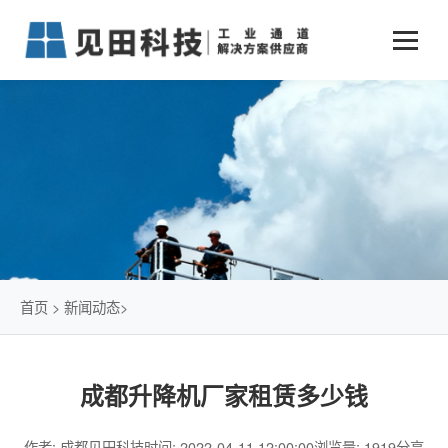
业务中心
+
新闻动态
仓储物流通道解决方案
+
行业案例
公司新闻
+
货物垂直提升解决方案
关于见田
军工行业
+
项目动态
智能立体库解决方案
公司介绍
传统仓储物流
技术文章
简易升降机解决方案
发展历程
石油化工行业
首页
>
新闻动态
>
荣誉资质
电商行业
成都升降机厂家租赁多少钱
联系我们
冷链行业
作者: 成都见田科技
时间: 2022-04-11 12:00:00
浏览量: 1919
分享