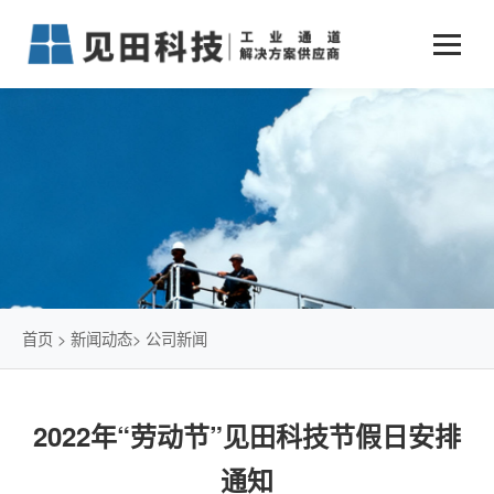
业务中心
+
新闻动态
仓储物流通道解决方案
+
行业案例
公司新闻
+
货物垂直提升解决方案
关于见田
军工行业
+
项目动态
智能立体库解决方案
公司介绍
传统仓储物流
技术文章
简易升降机解决方案
发展历程
石油化工行业
首页
>
新闻动态
>
公司新闻
荣誉资质
电商行业
2022年“劳动节”见田科技节假日安排
联系我们
冷链行业
通知