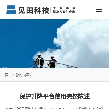
业务中心
+
新闻动态
仓储物流通道解决方案
+
行业案例
公司新闻
+
货物垂直提升解决方案
关于见田
军工行业
+
项目动态
智能立体库解决方案
公司介绍
传统仓储物流
技术文章
简易升降机解决方案
发展历程
石油化工行业
首页
>
新闻动态
>
荣誉资质
电商行业
保护升降平台使用完整陈述
联系我们
冷链行业
作者: 成都见田科技
时间: 2022-05-21 12:00:00
浏览量: 1712
分享