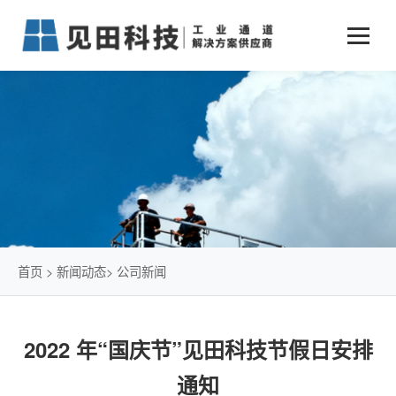
业务中心
+
新闻动态
仓储物流通道解决方案
+
行业案例
公司新闻
+
货物垂直提升解决方案
关于见田
军工行业
+
项目动态
智能立体库解决方案
公司介绍
传统仓储物流
技术文章
简易升降机解决方案
发展历程
石油化工行业
首页
>
新闻动态
>
公司新闻
荣誉资质
电商行业
2022 年“国庆节”见田科技节假日安排
联系我们
冷链行业
通知