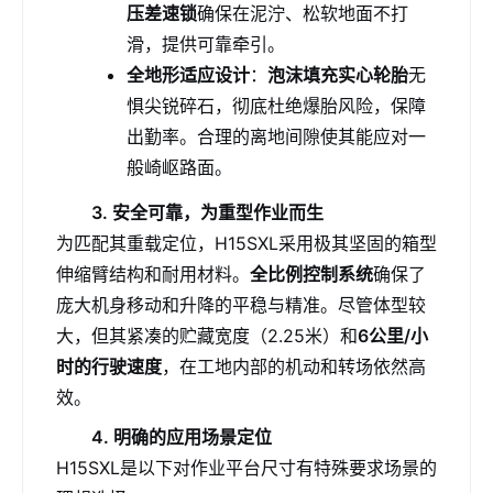
压差速锁
确保在泥泞、松软地面不打
滑，提供可靠牵引。
全地形适应设计
：
泡沫填充实心轮胎
无
惧尖锐碎石，彻底杜绝爆胎风险，保障
出勤率。合理的离地间隙使其能应对一
般崎岖路面。
3. 安全可靠，为重型作业而生
为匹配其重载定位，H15SXL采用极其坚固的箱型
伸缩臂结构和耐用材料。
全比例控制系统
确保了
庞大机身移动和升降的平稳与精准。尽管体型较
大，但其紧凑的贮藏宽度（2.25米）和
6公里/小
时的行驶速度
，在工地内部的机动和转场依然高
效。
4. 明确的应用场景定位
H15SXL是以下对作业平台尺寸有特殊要求场景的