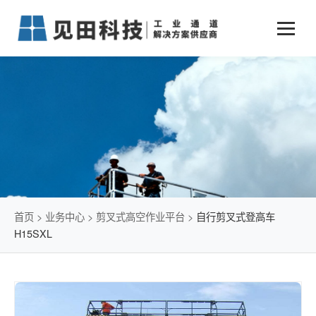
业务中心
+
新闻动态
仓储物流通道解决方案
+
行业案例
公司新闻
+
货物垂直提升解决方案
关于见田
军工行业
+
项目动态
智能立体库解决方案
公司介绍
传统仓储物流
技术文章
简易升降机解决方案
发展历程
石油化工行业
首页
>
业务中心
>
剪叉式高空作业平台
>
自行剪叉式登高车
H15SXL
荣誉资质
电商行业
联系我们
冷链行业