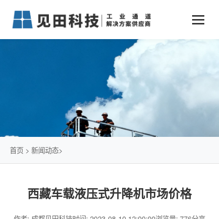
业务中心
+
新闻动态
仓储物流通道解决方案
+
行业案例
公司新闻
+
货物垂直提升解决方案
关于见田
军工行业
+
项目动态
智能立体库解决方案
公司介绍
传统仓储物流
技术文章
简易升降机解决方案
发展历程
石油化工行业
首页
>
新闻动态
>
荣誉资质
电商行业
西藏车载液压式升降机市场价格
联系我们
冷链行业
作者: 成都见田科技
时间: 2023-08-10 12:00:00
浏览量: 776
分享