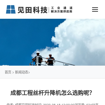
业务中心
+
新闻动态
仓储物流通道解决方案
+
行业案例
公司新闻
+
货物垂直提升解决方案
关于见田
军工行业
+
项目动态
智能立体库解决方案
公司介绍
传统仓储物流
技术文章
简易升降机解决方案
发展历程
石油化工行业
首页
>
新闻动态
>
荣誉资质
电商行业
成都工程丝杆升降机怎么选购呢？
联系我们
冷链行业
作者: 成都见田科技
时间: 2023-08-18 12:00:00
浏览量: 624
分享