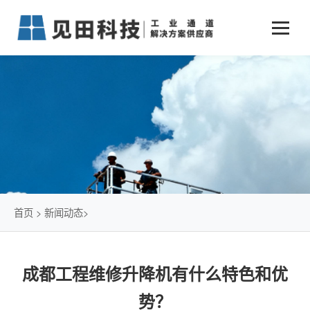
业务中心
+
新闻动态
仓储物流通道解决方案
+
行业案例
公司新闻
+
货物垂直提升解决方案
关于见田
军工行业
+
项目动态
智能立体库解决方案
公司介绍
传统仓储物流
技术文章
简易升降机解决方案
发展历程
石油化工行业
首页
>
新闻动态
>
荣誉资质
电商行业
成都工程维修升降机有什么特色和优
联系我们
冷链行业
势？