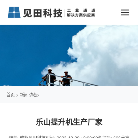
业务中心
+
新闻动态
仓储物流通道解决方案
+
行业案例
公司新闻
+
货物垂直提升解决方案
关于见田
军工行业
+
项目动态
智能立体库解决方案
公司介绍
传统仓储物流
技术文章
简易升降机解决方案
发展历程
石油化工行业
首页
>
新闻动态
>
荣誉资质
电商行业
乐山提升机生产厂家
联系我们
冷链行业
作者: 成都见田科技
时间: 2023-12-29 12:00:00
浏览量: 606
分享