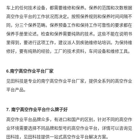
车上的任何技术设备，都需要维修和保养。保养的范围和次数根据
高空作业平台的工作状况而决定。按照保养规则和保养时间间隔不
同，分三个保养范畴。保养预备工作和保持工作可靠性的要求都在
保养手册里论述。检查和保养需要纯熟的技术。这些不能在说明书
里得到，要进行这项工作，建议派人到疾驰维修站培训。为保持维
修好，要有纯熟的经验，工厂的技术资料，车间设备和维修工具。
6.
南宁
高空作业平台厂家
见田科技是专业的南宁高空作业平台厂家，提供全系列的高空作业
平台产品。
7.
南宁
高空作业平台什么牌子好
高空作业平台品牌众多，有进口和国产的区别，针对不同的高空作
业环境需要选择不同品牌和型号的高空作业平台，详情可以咨询见
田科技，见田科技提供一站式高空作业平台解决方案。