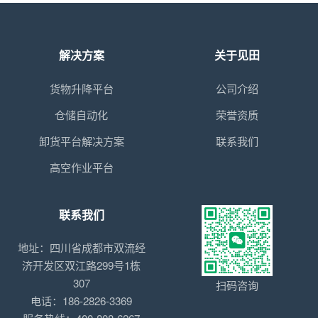
解决方案
关于见田
货物升降平台
公司介绍
仓储自动化
荣誉资质
卸货平台解决方案
联系我们
高空作业平台
联系我们
地址：四川省成都市双流经
济开发区双江路299号1栋
307
扫码咨询
电话：186-2826-3369