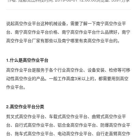
说起高空作业平台这种机械设备，需要了解一下南宁高空作业平
台、南宁高空作业平台价格、南宁高空作业平台什么品牌好，南宁
高空作业平台厂家有那些以及南宁哪里有卖高空作业平台的。
1.什么是高空作业平台
高空作业平台是服务于各个行业高空作业、设备安装、检修等可移
动性高空作业的产品。一般工作高度
3米以上的，都需要用到高空
作业平台。
2.高空作业平台分类
剪叉式高空作业平台、车载式高空作业平台、曲臂式高空作业平
台、自行式高空作业平台、铝合金高空作业平台、防爆高空作业平
台、拖车式高空作业平台、电动高空作业平台、自行走直臂高空作