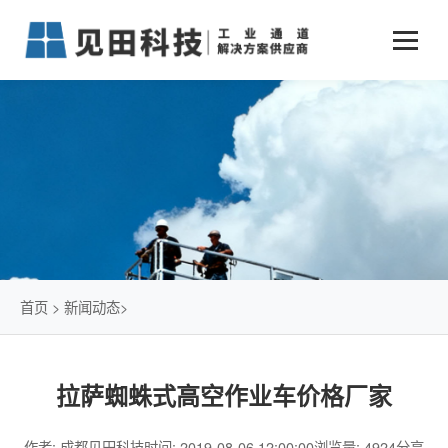
业务中心
+
新闻动态
仓储物流通道解决方案
+
行业案例
公司新闻
+
货物垂直提升解决方案
关于见田
军工行业
+
项目动态
智能立体库解决方案
公司介绍
传统仓储物流
技术文章
简易升降机解决方案
发展历程
石油化工行业
首页
>
新闻动态
>
荣誉资质
电商行业
拉萨蜘蛛式高空作业车价格厂家
联系我们
冷链行业
作者: 成都见田科技
时间: 2019-08-06 12:00:00
浏览量: 4924
分享