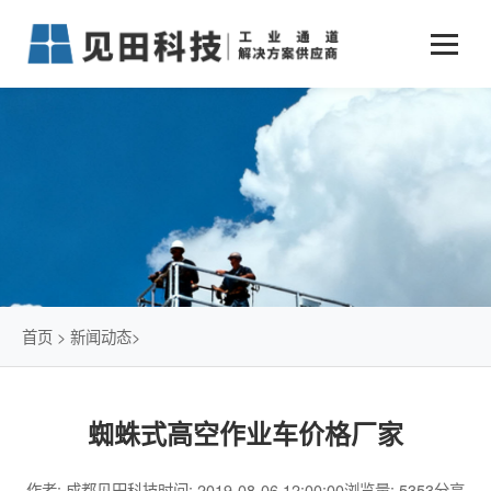
业务中心
+
新闻动态
仓储物流通道解决方案
+
行业案例
公司新闻
+
货物垂直提升解决方案
关于见田
军工行业
+
项目动态
智能立体库解决方案
公司介绍
传统仓储物流
技术文章
简易升降机解决方案
发展历程
石油化工行业
首页
>
新闻动态
>
荣誉资质
电商行业
蜘蛛式高空作业车价格厂家
联系我们
冷链行业
作者: 成都见田科技
时间: 2019-08-06 12:00:00
浏览量: 5353
分享