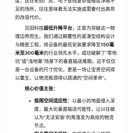
度，这在老旧厂房、地下管线复杂或楼层净高不
足的场所，往往意味着无法实施或需要付出高昂
的改造代价。
见田科技
超低升降平台
，正是为突破这一物
理边界而生。我们通过颠覆性的紧凑型结构设计
与精密工程，将设备的最低安装要求降至
150毫
米至300毫米
的行业领先水平，成功破解了“零地
坑”或“浅地基”场景下的垂直输送难题。这不仅仅
是一台设备的尺寸优化，更是一场让宝贵空间得
以重生、让物流瓶颈得以疏通的“空间革命”。
核心价值主张：
极限空间适应性
：以最小的地面侵入深
度，最大化垂直输送可能性，让以往被
认为“无法安装”的角落变为高效的物流
节点。