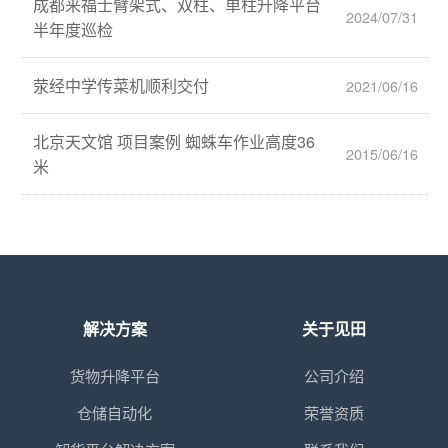
成都来福士臂架式、双柱、单柱升降平台
2024/07/31
半年度巡检
荥经中学传菜机顺利交付
2021/06/16
北京天文馆 项目案例 蜘蛛车作业高度36
2015/06/16
米
解决方案
关于见田
货物升降平台
公司介绍
仓储自动化
荣誉资质