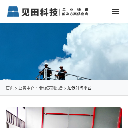
业务中心
+
新闻动态
仓储物流通道解决方案
+
行业案例
公司新闻
+
货物垂直提升解决方案
关于见田
军工行业
+
项目动态
智能立体库解决方案
公司介绍
传统仓储物流
技术文章
简易升降机解决方案
发展历程
石油化工行业
首页
>
业务中心
>
非标定制设备
>
超低升降平台
荣誉资质
电商行业
联系我们
冷链行业